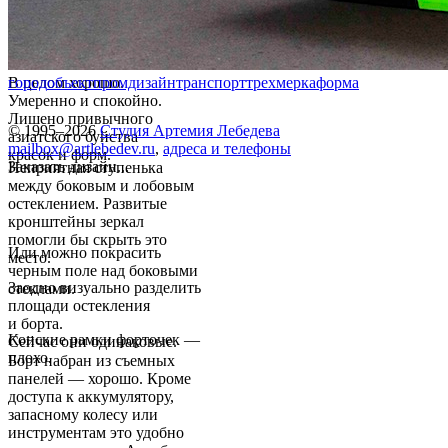
В целом хорошо.
город
объект
промдизайн
транспорт
трехмерка
форма
Умеренно и спокойно.
Лишено привычного
© 1995–2026
Студия Артемия Лебедева
азиатского буйства
mailbox@artlebedev.ru
,
адреса и телефоны
красок и форм.
Заказать дизайн...
Неприятная ступенька
между боковым и лобовым
остеклением. Развитые
кронштейны зеркал
помогли бы скрыть это
Или можно покрасить
место.
черным поле над боковыми
Заодно визуально разделить
стеклами.
площади остекления
и борта.
Конские рамки форточек —
Сейчас они одинаковые.
плохо.
Борт набран из съемных
панелей — хорошо. Кроме
доступа к аккумулятору,
запасному колесу или
инструментам это удобно