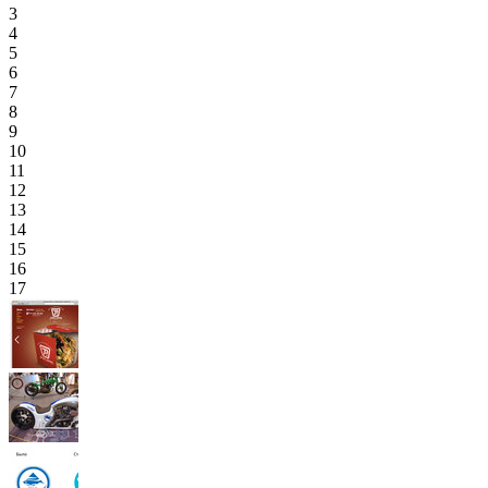
3
4
5
6
7
8
9
10
11
12
13
14
15
16
17