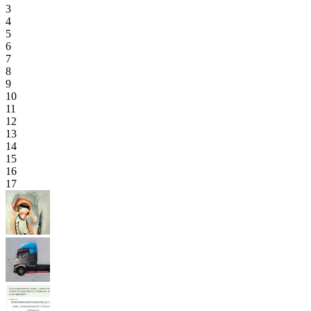
3
4
5
6
7
8
9
10
11
12
13
14
15
16
17