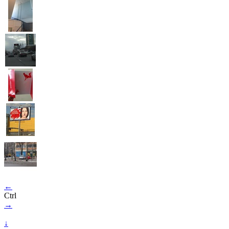
←
Ctrl
→
↓