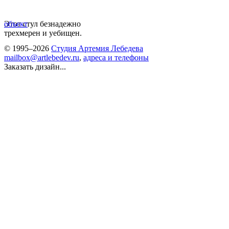
Этот стул безнадежно
объект
трехмерен и уебищен.
© 1995–2026
Студия Артемия Лебедева
mailbox@artlebedev.ru
,
адреса и телефоны
Заказать дизайн...