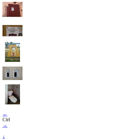
←
Ctrl
→
↓