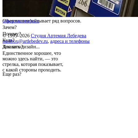
Оформление вызывает ряд вопросов.
объект
интерфейс
Зачем?
Почему?
© 1995–2026
Студия Артемия Лебедева
Куда?
mailbox@artlebedev.ru
,
адреса и телефоны
Для кого?
Заказать дизайн...
Единственное хорошее, что
можно здесь найти, — это
стрелка, которая показывает,
с какой стороны проходить.
Еще раз?