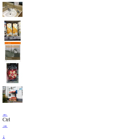
←
Ctrl
→
↓