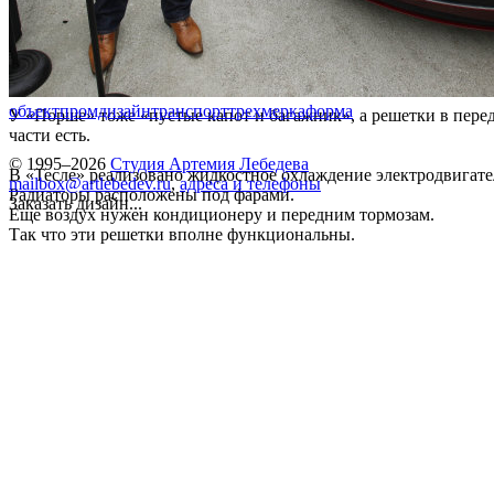
объект
промдизайн
транспорт
трехмерка
форма
У «Порше» тоже «пустые капот и багажник», а решетки в пере
части есть.
© 1995–2026
Студия Артемия Лебедева
В
«Тесле»
реализовано жидкостное охлаждение электродвигате
mailbox@artlebedev.ru
,
адреса и телефоны
Радиаторы расположены под фарами.
Заказать дизайн...
Еще воздух нужен кондиционеру и передним тормозам.
Так что эти решетки вполне функциональны.