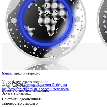
Смело, ярко, интересно.
объект
У нас будет что-то подобное
© 1995–2026
Студия Артемия Лебедева
тогда, когда люди смогут
mailbox@artlebedev.ru
,
адреса и телефоны
к этому отнестись спокойно.
Заказать дизайн...
Не стоит недооценивать
старперство старшего