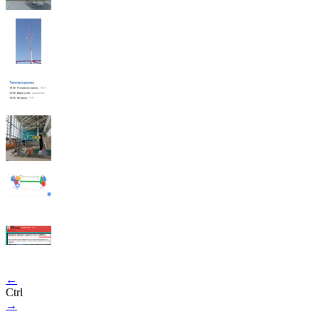
←
Ctrl
→