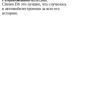
с управляемыми колесами.
Citroen DS это лучшее, что случилось
в автомобилестроении за всю его
историю.