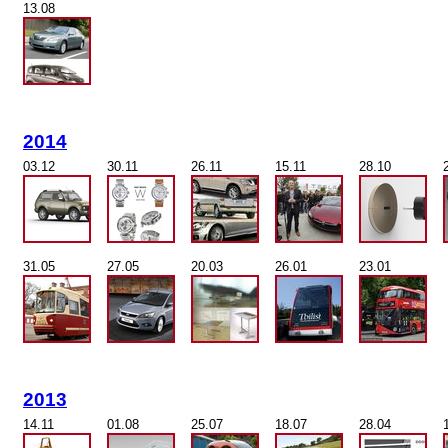
13.08
2014
03.12
30.11
26.11
15.11
28.10
31.05
27.05
20.03
26.01
23.01
2013
14.11
01.08
25.07
18.07
28.04