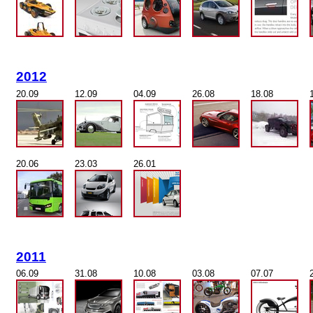
2012
20.09
12.09
04.09
26.08
18.08
20.06
23.03
26.01
2011
06.09
31.08
10.08
03.08
07.07