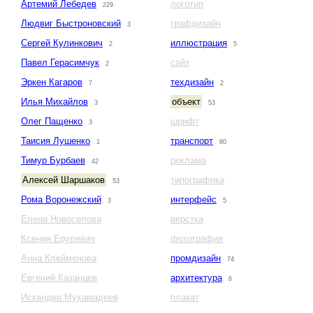
Артемий Лебедев
логотип
229
Людвиг Быстроновский
графдизайн
3
Сергей Кулинкович
иллюстрация
2
5
Павел Герасимчук
сайт
2
Эркен Кагаров
техдизайн
7
2
Илья Михайлов
объект
3
53
Олег Пащенко
шрифт
3
Таисия Лушенко
транспорт
1
80
Тимур Бурбаев
реклама
42
Алексей Шаршаков
типографика
53
Рома Воронежский
интерфейс
3
5
Елена Новоселова
верстка
Ксения Ерулевич
фотография
Анна Клейменова
промдизайн
74
Евгений Казанцев
архитектура
6
Искандер Мухамадеев
плакат