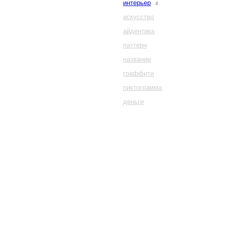
интерьер
4
искусство
айдентика
паттерн
название
граффити
пиктограмма
деньги