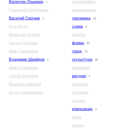
Валентин Лощинин
каллиграфия
1
Александр Штефанец
инфографика
Василий Сергеев
трехмерка
2
26
Егор Жгун
схема
4
Вячеслав Кутеев
визитка
Артем Горбунов
форма
43
Иван Тихомиров
город
13
Владимир Шрейдер
скульптура
1
35
Иван Оленкевич
навигация
Сергей Федоров
рисунок
3
Вера Евстафьева
упаковка
Антон Герасименко
социалка
коллаж
композиция
3
книга
иконки