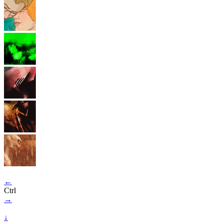
←
Ctrl
→
↓