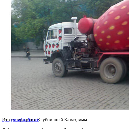
Это супер-круто. Клубничный Камаз, ммм...
графдизайн
объект