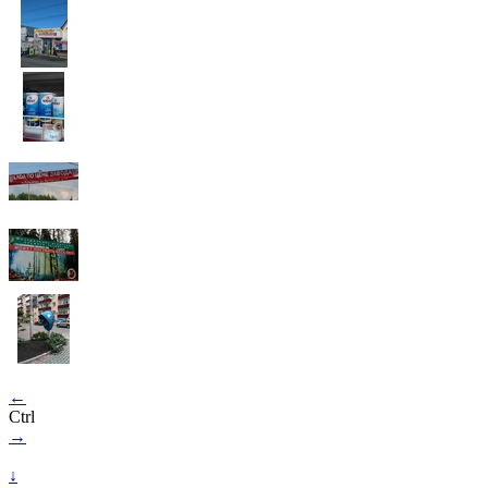
←
Ctrl
→
↓