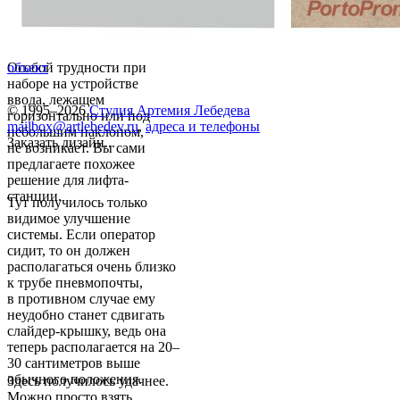
Особой трудности при
объект
наборе на устройстве
ввода, лежащем
© 1995–2026
Студия Артемия Лебедева
горизонтально или под
mailbox@artlebedev.ru
,
адреса и телефоны
небольшим наклоном,
Заказать дизайн...
не возникает. Вы сами
предлагаете похожее
решение для лифта-
станции.
Тут получилось только
видимое улучшение
системы. Если оператор
сидит, то он должен
располагаться очень близко
к трубе пневмопочты,
в противном случае ему
неудобно станет сдвигать
слайдер-крышку, ведь она
теперь располагается на 20–
30 сантиметров выше
обычного положения.
Здесь получилось удачнее.
Можно просто взять