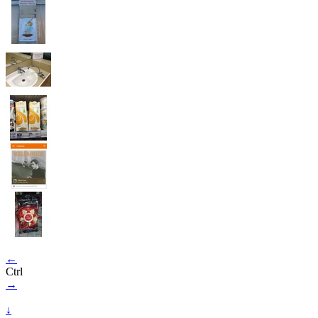
←
Ctrl
→
↓