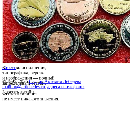
Качество исполнения,
объект
типографика, верстка
и изображения — полный
© 1995–2026
Студия Артемия Лебедева
запредельный отстой.
mailbox@artlebedev.ru
,
адреса и телефоны
Заказать дизайн...
Фейк это или нет —
не имеет никакого значения.