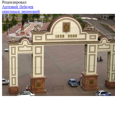
Рецензировал
Артемий Лебедев
оригинал
с рецензией