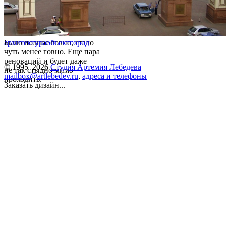
Было полное говно, стало
архитектура
объект
город
чуть менее говно. Еще пара
реноваций и будет даже
© 1995–2026
Студия Артемия Лебедева
не так стыдно мимо
mailbox@artlebedev.ru
,
адреса и телефоны
проходить.
Заказать дизайн...