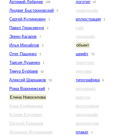
Артемий Лебедев
логотип
229
47
Людвиг Быстроновский
графдизайн
3
Сергей Кулинкович
иллюстрация
2
2
Павел Герасимчук
сайт
2
Эркен Кагаров
техдизайн
7
Илья Михайлов
объект
3
Олег Пащенко
шрифт
3
73
Таисия Лушенко
транспорт
1
Тимур Бурбаев
реклама
42
Алексей Шаршаков
типографика
53
6
Рома Воронежский
интерфейс
3
Елена Новоселова
верстка
Анна Клейменова
фотография
Ксения Ерулевич
промдизайн
Евгений Казанцев
архитектура
Искандер Мухамадеев
плакат
1