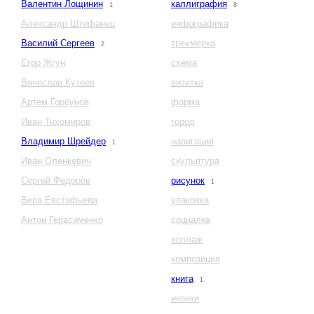
Валентин Лощинин
каллиграфия
1
8
Александр Штефанец
инфографика
Василий Сергеев
трехмерка
2
Егор Жгун
схема
Вячеслав Кутеев
визитка
Артем Горбунов
форма
Иван Тихомиров
город
Владимир Шрейдер
навигация
1
Иван Оленкевич
скульптура
Сергей Федоров
рисунок
1
Вера Евстафьева
упаковка
Антон Герасименко
социалка
коллаж
композиция
книга
1
иконки