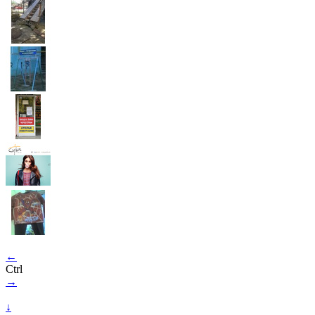
←
Ctrl
→
↓