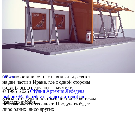
Обычно остановочные павильоны делятся
объект
на две части в Иране, где с одной стороны
сидят бабы, а с другой — мужики.
© 1995–2026
Студия Артемия Лебедева
mailbox@artlebedev.ru
,
адреса и телефоны
Зачем это сделано в этом явно постсоветском
Заказать дизайн...
пейзаже — хуй его знает. Продувать будет
либо одних, либо других.