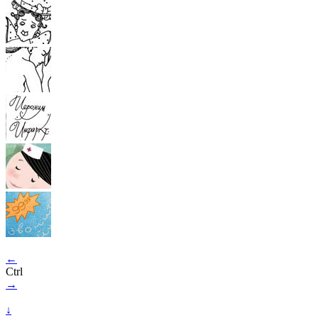
←
Ctrl
→
↓