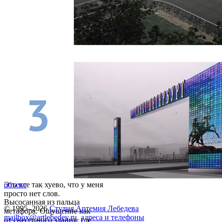
Это все так хуево, что у меня
объект
просто нет слов.
Высосанная из пальца
© 1995–2026
Студия Артемия Лебедева
метафора. Ощущение как
mailbox@artlebedev.ru
,
адреса и телефоны
от снесенного здания, где