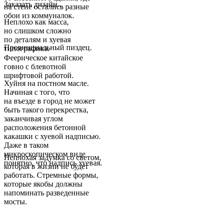
Заказать дизайн...
на стене остались разные
обои из коммуналок.
Неплохо как масса,
но слишком сложно
по деталям и хуевая
Провинциальный пиздец.
типографика.
Феерическое китайское
говно с блевотной
шрифтовой работой.
Хуйня на постном масле.
Начиная с того, что
на въезде в город не может
быть такого перекрестка,
заканчивая углом
расположения бетонной
какашки с хуевой надписью.
Даже в таком
микроскопическом виде
Неплохая задумка со светом,
понятно, что надпись хуевая.
которая в жизни не будет
работать. Стремные формы,
которые якобы должны
напоминать разведенные
мосты.