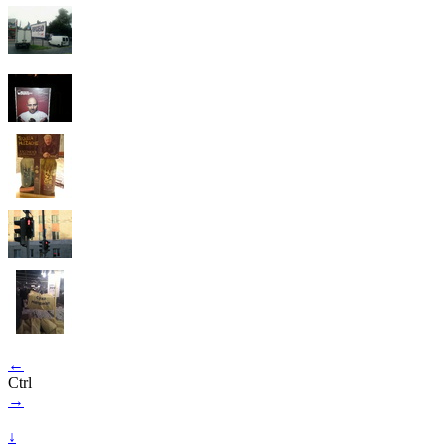
←
Ctrl
→
↓