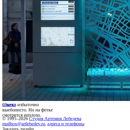
Слегка избыточно
объект
выебонисто. Но на фотке
смотрится неплохо.
© 1995–2026
Студия Артемия Лебедева
mailbox@artlebedev.ru
,
адреса и телефоны
Заказать дизайн...