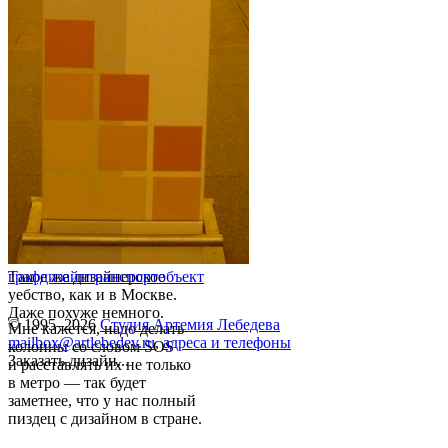
Такое же дизайнерское
графдизайн
транспорт
объект
уебство, как и в Москве.
Даже похуже немного.
© 1995–2026
Студия Артемия Лебедева
Мне кажется, надо делать
mailbox@artlebedev.ru
,
адреса и телефоны
колонны со словом SOS
Заказать дизайн...
и расставлять их не только
в метро — так будет
заметнее, что у нас полный
пиздец с дизайном в стране.