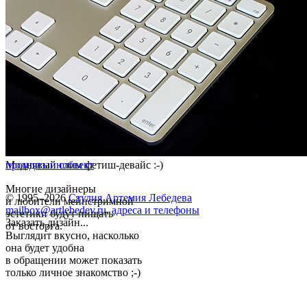
Моднявый слим фетиш-девайс :-)
промдизайн
объект
Многие дизайнеры
© 1995–2026
Студия Артемия Лебедева
и любители мейнстримной
mailbox@artlebedev.ru
,
адреса и телефоны
эстетики будут пищать
Заказать дизайн...
от восторга.
Выглядит вкусно, насколько
она будет удобна
в обращении может показать
только личное знакомство ;-)