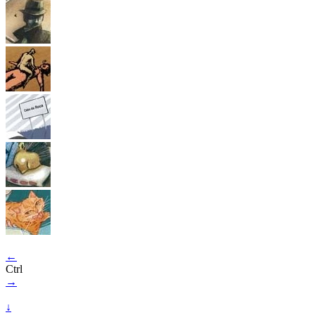
←
Ctrl
→
↓