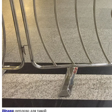
Весьма неплохо для такой
объект