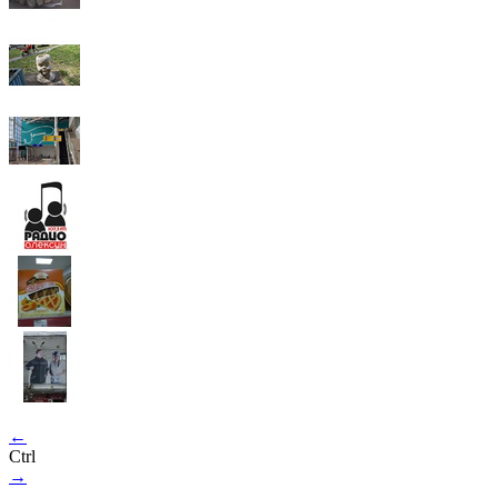
←
Ctrl
→