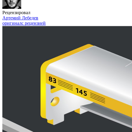
Рецензировал
Артемий Лебедев
оригинал
с рецензией