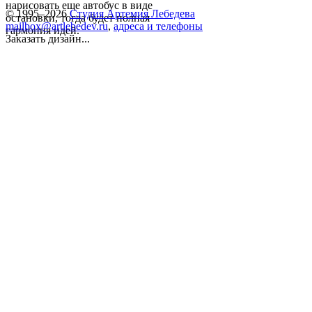
нарисовать еще автобус в виде
© 1995–2026
Студия Артемия Лебедева
остановки, тогда будет полная
mailbox@artlebedev.ru
,
адреса и телефоны
гармония идей.
Заказать дизайн...