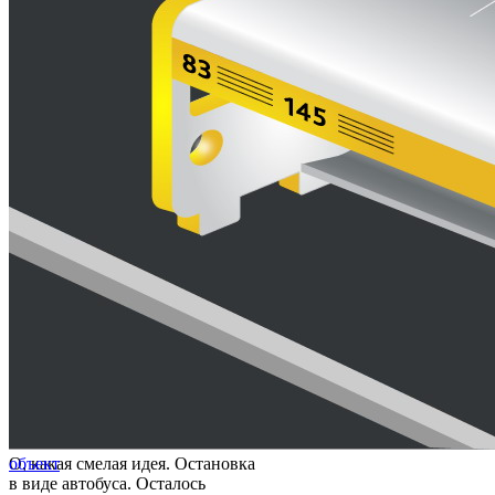
О, какая смелая идея. Остановка
объект
в виде автобуса. Осталось