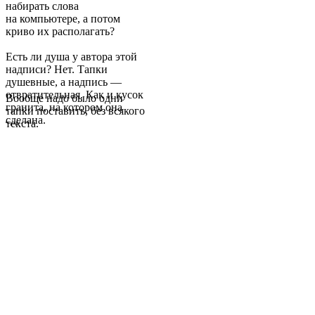
набирать слова
на компьютере, а потом
криво их располагать?
Есть ли душа у автора этой
надписи? Нет. Тапки
душевные, а надпись —
отвратительная. Как и кусок
Вообще надо было одни
гранита, на котором она
тапки поставить, без всякого
сделана.
текста.