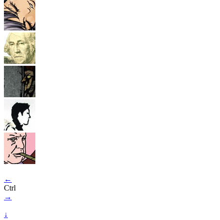
←
Ctrl
→
↓