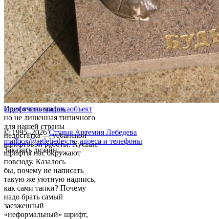
Идея очень милая,
шрифт
типографика
объект
но не лишенная типичного
для нашей страны
© 1995–2026
Студия Артемия Лебедева
недостатка — уебанской
mailbox@artlebedev.ru
,
адреса и телефоны
шрифтовой работы. Хуевые
Заказать дизайн...
шрифты нас окружают
повсюду. Казалось
бы, почему не написать
такую же уютную надпись,
как сами тапки? Почему
надо брать самый
заезженный
«неформальный» шрифт,