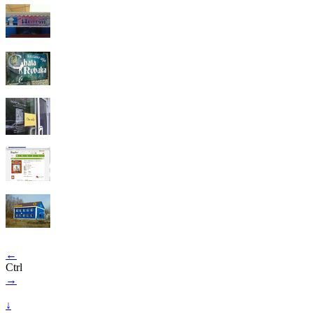
←
Ctrl
→
↓