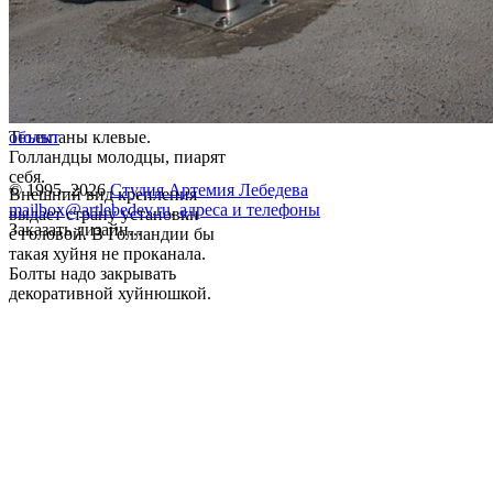
Тюльпаны клевые.
объект
Голландцы молодцы, пиарят
себя.
© 1995–2026
Студия Артемия Лебедева
Внешний вид крепления
mailbox@artlebedev.ru
,
адреса и телефоны
выдает страну установки
Заказать дизайн...
с головой. В Голландии бы
такая хуйня не проканала.
Болты надо закрывать
декоративной хуйнюшкой.