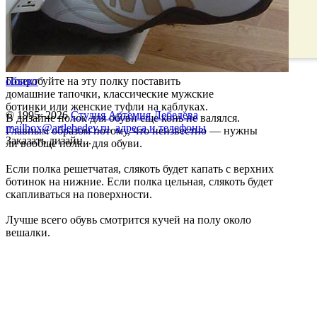
Попробуйте на эту полку поставить
объект
домашние тапочки, классические мужские
ботинки или женские туфли на каблуках.
© 1995–2026
Студия Артемия Лебедева
В дизайне полок для обуви еще конь не валялся.
mailbox@artlebedev.ru
,
адреса и телефоны
Главным образом потому, что неизвестно — нужны
Заказать дизайн...
ли вообще полки для обуви.
Если полка решетчатая, слякоть будет капать с верхних
ботинок на нижние. Если полка цельная, слякоть будет
скапливаться на поверхности.
Лучше всего обувь смотрится кучей на полу около
вешалки.