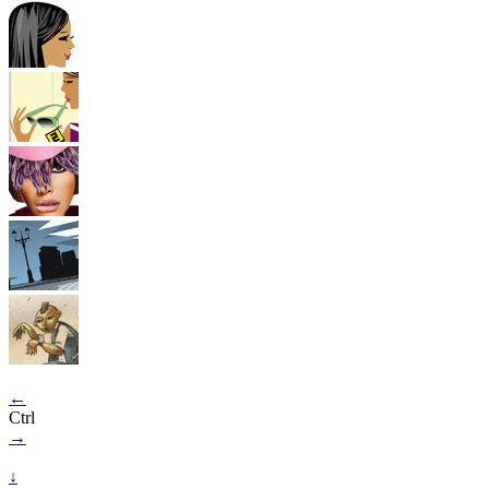
←
Ctrl
→
↓