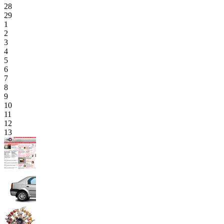
28
29
1
2
3
4
5
6
7
8
9
10
11
12
13