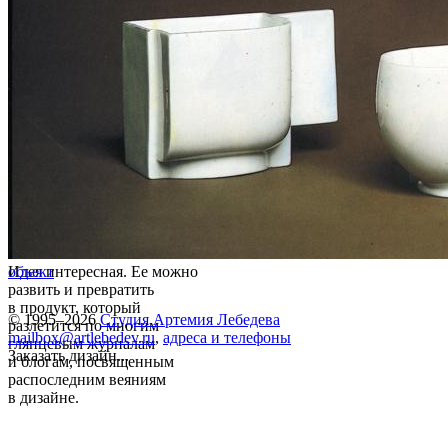
Идея интересная. Ее можно
объект
развить и превратить
в продукт, который
© 1995–2026
Студия Артемия Лебедева
разлетится по многим
mailbox@artlebedev.ru
,
адреса и телефоны
глянцевым журналам
Заказать дизайн...
и блогам, посвященным
распоследним веяниям
в дизайне.