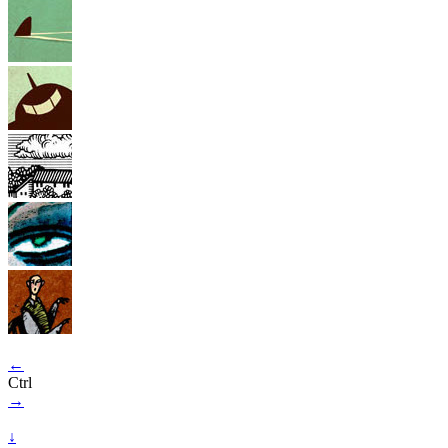
←
Ctrl
→
↓