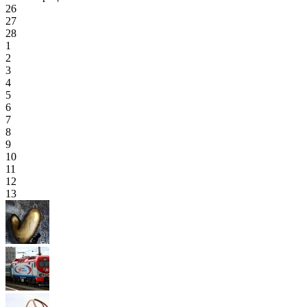
26
27
28
1
2
3
4
5
6
7
8
9
10
11
12
13