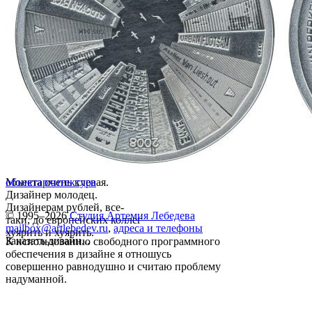
Монета очень клевая.
объект
архитектура
Дизайнер молодец.
Дизайнерам рублей, все-
© 1995–2026
Студия Артемия Лебедева
таки, до европейских коллег
mailbox@artlebedev.ru
,
адреса и телефоны
хуярить и хуярить.
Заказать дизайн...
К использованию свободного программного
обеспечения в дизайне я отношусь
совершенно равнодушно и считаю проблему
надуманной.