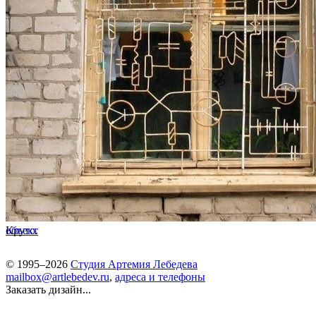
Круто.
объект
© 1995–2026
Студия Артемия Лебедева
mailbox@artlebedev.ru
,
адреса и телефоны
Заказать дизайн...