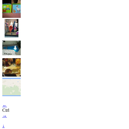
←
Ctrl
→
↓