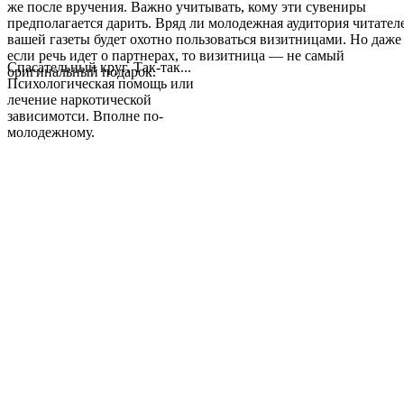
же после вручения. Важно учитывать, кому эти сувениры
предполагается дарить. Вряд ли молодежная аудитория читател
вашей газеты будет охотно пользоваться визитницами. Но даже
если речь идет о партнерах, то визитница — не самый
Спасательный круг. Так-так...
оригинальный подарок.
Психологическая помощь или
лечение наркотической
зависимотси. Вполне по-
молодежному.