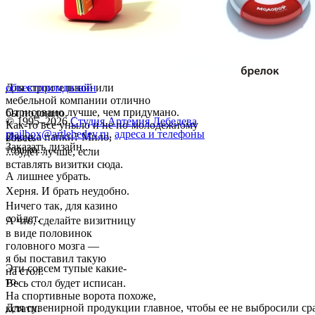
Для строительной или
объект
промдизайн
мебельной компании отлично
Отрисовано лучше, чем придумано.
бы подошло.
© 1995–2026
Студия Артемия Лебедева
Как-то все уныло и не по-молодежному
mailbox@artlebedev.ru
,
адреса и телефоны
Иконка папки? Мило,
вовсе.
Заказать дизайн...
только...
...будет лучше, если
вставлять визитки сюда.
А лишнее убрать.
Херня. И брать неудобно.
Ничего так, для казино
сойдет.
А что, сделайте визитницу
в виде половинок
головного мозга —
я бы поставил такую
Эти совсем тупые какие-
на стол.
то.
Весь стол будет исписан.
На спортивные ворота похоже,
Для сувенирной продукции главное, чтобы ее не выбросили ср
кстати.