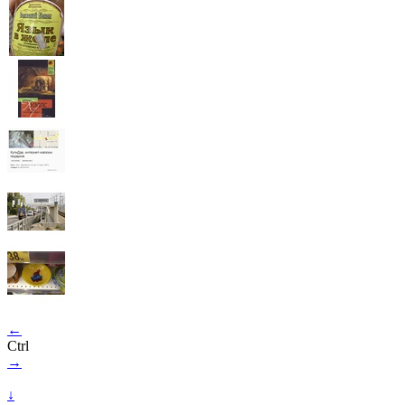
←
Ctrl
→
↓