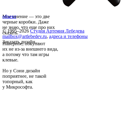
Мое мнение — это две
объект
черные коробки. Даже
не знаю, что еще про них
© 1995–2026
Студия Артемия Лебедева
сказать.
mailbox@artlebedev.ru
,
адреса и телефоны
Заказать дизайн...
Наверное, покупают
их не из-за внешнего вида,
а потому что там игры
клевые.
Но у Сони дизайн
поприятнее, не такой
топорный, как
у Микрософта.