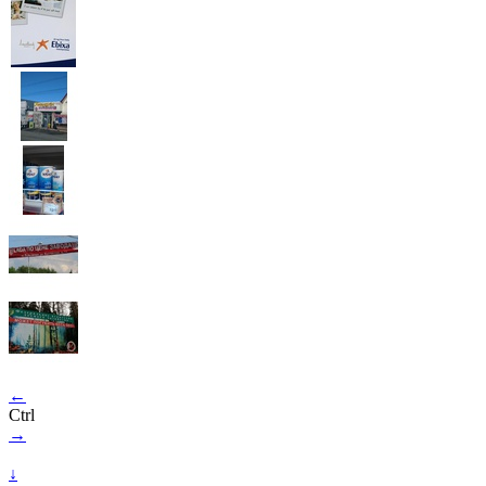
←
Ctrl
→
↓