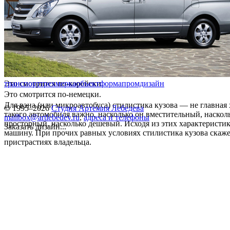
Это смотрится по-корейски.
транспорт
трехмерка
объект
форма
промдизайн
Это смотрится по-немецки.
Для вэна (или микроавтобуса) стилистика кузова — не главная 
© 1995–2026
Студия Артемия Лебедева
такого автомобиля важно, насколько он вместительный, наскол
mailbox@artlebedev.ru
,
адреса и телефоны
просторный, насколько дешевый. Исходя из этих характеристи
Заказать дизайн...
машину. При прочих равных условиях стилистика кузова скаж
пристрастиях владельца.