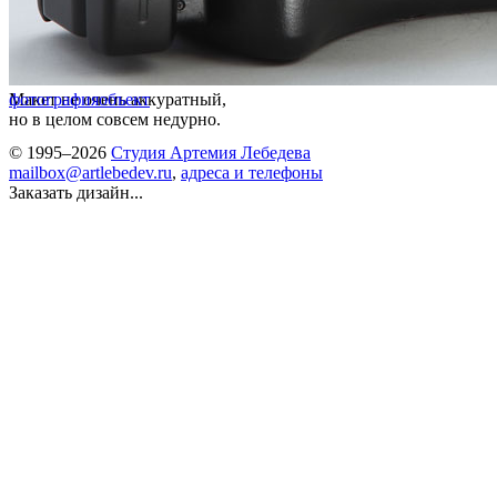
Макет не очень аккуратный,
фотография
объект
но в целом совсем недурно.
© 1995–2026
Студия Артемия Лебедева
mailbox@artlebedev.ru
,
адреса и телефоны
Заказать дизайн...