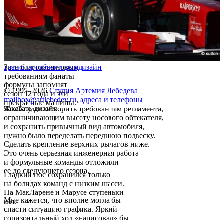
Зато благодаря новым
транспорт
объект
промдизайн
требованиям фанаты
формулы запомнят
© 1995–2026
Студия Артемия Лебедева
сезон 12 года и эти
mailbox@artlebedev.ru
,
адреса и телефоны
прекрасные машины.
Заказать дизайн...
Чтобы удовлетворить требованиям регламента,
ограничивающим высоту носового обтекателя,
и сохранить привычный вид автомобиля,
нужно было переделать переднюю подвеску.
Сделать крепление верхних рычагов ниже.
Это очень серьезная инженерная работа
и формульные команды отложили
ее до следующего сезона.
Гладкий нос сохранился только
на болидах команд с низким шасси.
На МакЛарене и Марусе ступеньки
Мне кажется, что вполне могла бы
нет.
спасти ситуацию графика. Яркий
горизонтальный ход «нарисовал» бы