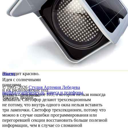
Выглядит красиво.
объект
Идея с солнечными
панелями
© 1995–2026
Студия Артемия Лебедева
и их расположение под
mailbox@artlebedev.ru
,
адреса и телефоны
Но есть одно большое НО, о котором нельзя никогда
углом — отличная.
Заказать дизайн...
забывать. Светофор делают трехсекционным
не потому, что внутрь одного окна нельзя вставить
три лампочки. Светофор трехсекционен, потому что
можно в случае ошибки программирования или
перегоревшей секции восстановить больше полезной
информации, чем в случае со сломанной