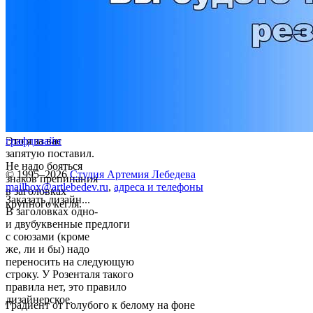
Это я за вас
графдизайн
запятую поставил.
Не надо бояться
© 1995–2026
Студия Артемия Лебедева
знаков препинания
mailbox@artlebedev.ru
,
адреса и телефоны
в заголовках
Заказать дизайн...
крупного кегля.
В заголовках одно-
и двубуквенные предлоги
с союзами (кроме
же, ли и бы) надо
переносить на следующую
строку. У Розенталя такого
правила нет, это правило
дизайнерское.
Градиент от голубого к белому на фоне