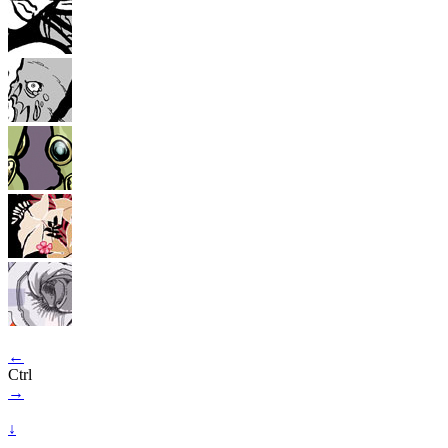
←
Ctrl
→
↓