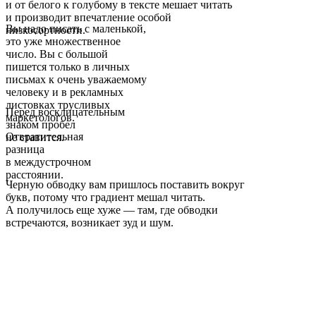
и от белого к голубому в тексте мешает читать
и производит впечатление особой
Вы надо писать с маленькой,
низкосортности.
это уже множественное
число. Вы с большой
пишется только в личных
письмах к очень уважаемому
человеку и в рекламных
листовках трусливых
Перед восклицательным
маркетологов.
знаком пробел
Отвратительная
не ставится.
разница
в междустрочном
расстоянии.
Черную обводку вам пришлось поставить вокруг
букв, потому что градиент мешал читать.
А получилось еще хуже — там, где обводки
встречаются, возникает зуд и шум.