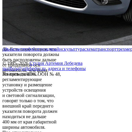
Да. Есть такое мнение, что
объект
интерфейс
промдизайн
скульптура
схема
транспорт
трехме
указатели поворота должны
быть расположены дальше
© 1995–2026
Студия Артемия Лебедева
от продольной оси
mailbox@artlebedev.ru
,
адреса и телефоны
автомобиля, чем фары.
Заказать дизайн...
Но правила ЕЭК ООН № 48,
регламентирующие
установку и размещение
устройств освещения
и световой сигнализации,
говорят только о том, что
внешний край переднего
указателя поворота должен
находиться не дальше
400 мм от края габаритной
ширины автомобиля.