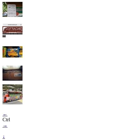
←
Ctrl
→
↓