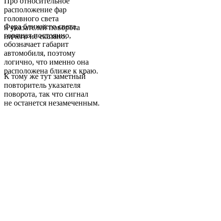
Про относительное
расположение фар
головного света
Фара ближнего света,
и указателей поворота
горящая постоянно,
ничего не сказано.
обозначает габарит
автомобиля, поэтому
логично, что именно она
расположена ближе к краю.
К тому же тут заметный
повторитель указателя
поворота, так что сигнал
не останется незамеченным.