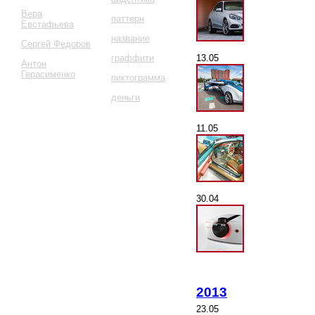
Вера
паттерн
Евстафьева
название
Сергей Федоров
13.05
граффити
Антон
Герасименко
пиктограмма
деньги
11.05
30.04
2013
23.05