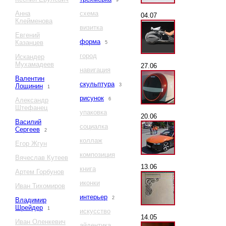
9
Анна
схема
04.07
Клейменова
визитка
Евгений
форма
Казанцев
5
город
Искандер
Мухамадеев
27.06
навигация
Валентин
скульптура
Лощинин
3
1
рисунок
Александр
6
Штефанец
упаковка
20.06
Василий
социалка
Сергеев
2
коллаж
Егор Жгун
композиция
Вячеслав Кутеев
13.06
книга
Артем Горбунов
иконки
Иван Тихомиров
интерьер
2
Владимир
Шрейдер
1
искусство
14.05
Иван Оленкевич
айдентика