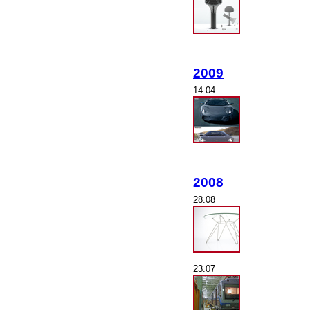
2009
14.04
2008
28.08
23.07