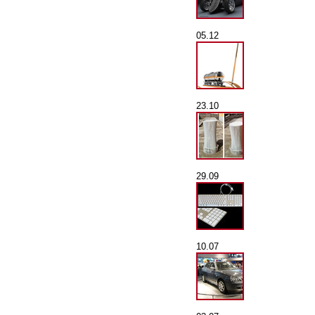
05.12
23.10
29.09
10.07