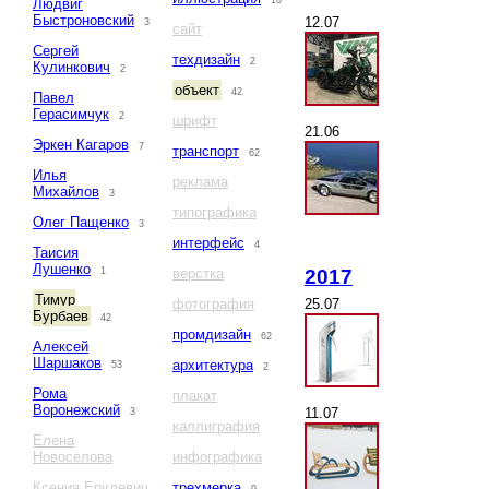
10
Людвиг
Быстроновский
12.07
3
сайт
Сергей
техдизайн
2
Кулинкович
2
объект
42
Павел
Герасимчук
2
шрифт
21.06
Эркен Кагаров
7
транспорт
62
Илья
реклама
Михайлов
3
типографика
Олег Пащенко
3
интерфейс
4
Таисия
Лушенко
2017
1
верстка
Тимур
25.07
фотография
Бурбаев
42
промдизайн
62
Алексей
Шаршаков
архитектура
53
2
Рома
плакат
Воронежский
11.07
3
каллиграфия
Елена
Новоселова
инфографика
Ксения Ерулевич
трехмерка