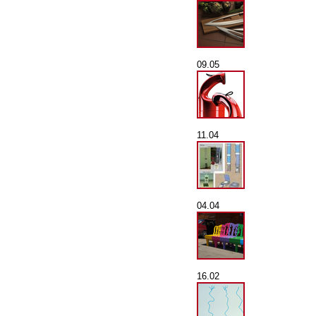
09.05
11.04
04.04
16.02