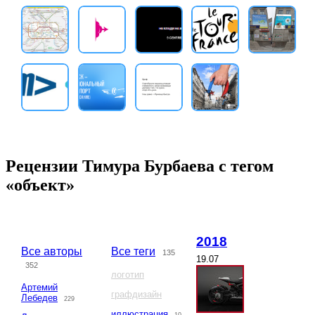
Рецензии Тимура Бурбаева с тегом
«объект»
2018
Все авторы
Все теги
135
19.07
352
логотип
Артемий
графдизайн
Лебедев
229
иллюстрация