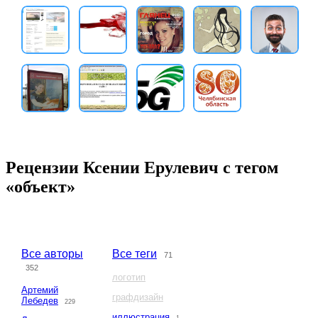
Рецензии Ксении Ерулевич с тегом
«объект»
Все авторы
Все теги
71
352
логотип
Артемий
графдизайн
Лебедев
229
иллюстрация