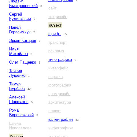
1
Людвиг
Быстроновский
3
сайт
Сергей
техдизайн
Кулинкович
2
объект
Павел
Герасимчук
2
шрифт
65
Эркен Кагаров
7
транспорт
Илья
реклама
Михайлов
3
типографика
9
Олег Пащенко
3
интерфейс
Таисия
Лушенко
1
верстка
Тимур
фотография
Бурбаев
42
промдизайн
Алексей
Шаршаков
архитектура
53
Рома
плакат
Воронежский
3
каллиграфия
53
Елена
Новоселова
инфографика
Ксения
трехмерка