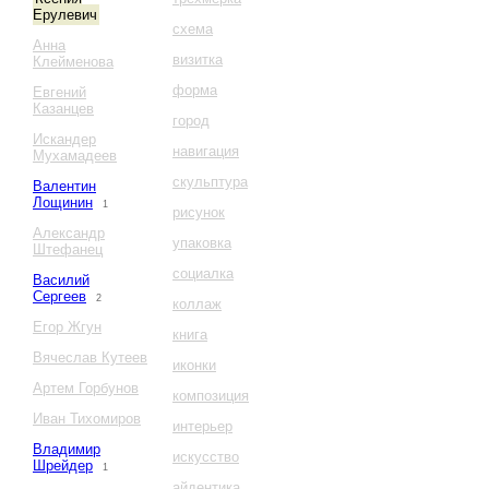
Ерулевич
схема
Анна
визитка
Клейменова
форма
Евгений
Казанцев
город
Искандер
навигация
Мухамадеев
скульптура
Валентин
Лощинин
1
рисунок
Александр
упаковка
Штефанец
социалка
Василий
Сергеев
2
коллаж
Егор Жгун
книга
Вячеслав Кутеев
иконки
Артем Горбунов
композиция
Иван Тихомиров
интерьер
Владимир
искусство
Шрейдер
1
айдентика