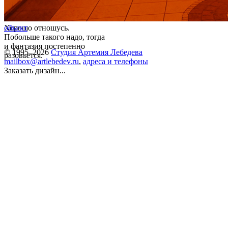
Хорошо отношусь.
объект
Побольше такого надо, тогда
и фантазия постепенно
© 1995–2026
Студия Артемия Лебедева
разовьется.
mailbox@artlebedev.ru
,
адреса и телефоны
Заказать дизайн...