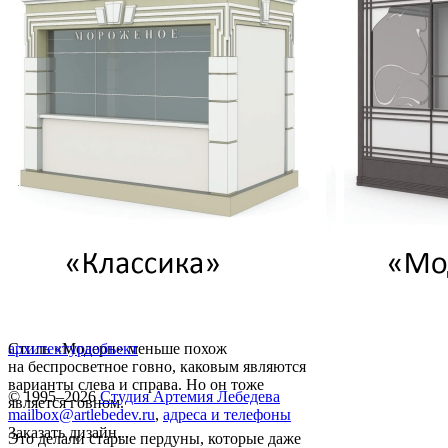
Стиль «Модерн» меньше похож
архитектура
объект
на беспросветное говно, каковым являются
варианты слева и справа. Но он тоже
© 1995–2026
Студия Артемия Лебедева
является говном.
mailbox@artlebedev.ru
,
адреса и телефоны
Заказать дизайн...
Это делали старые пердуны, которые даже