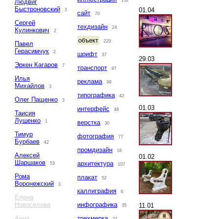
132
Людвиг
Быстроновский
01.04
3
сайт
70
Сергей
техдизайн
24
Кулинкович
2
объект
229
Павел
Герасимчук
2
шрифт
37
29.03
Эркен Кагаров
7
транспорт
97
Илья
реклама
99
Михайлов
3
типографика
42
Олег Пащенко
3
01.03
интерфейс
48
Таисия
Лушенко
1
верстка
30
Тимур
фотография
77
Бурбаев
42
промдизайн
16
Алексей
01.02
Шаршаков
архитектура
53
107
Рома
плакат
52
Воронежский
3
каллиграфия
6
Елена
Новоселова
инфографика
11.01
35
Анна
трехмерка