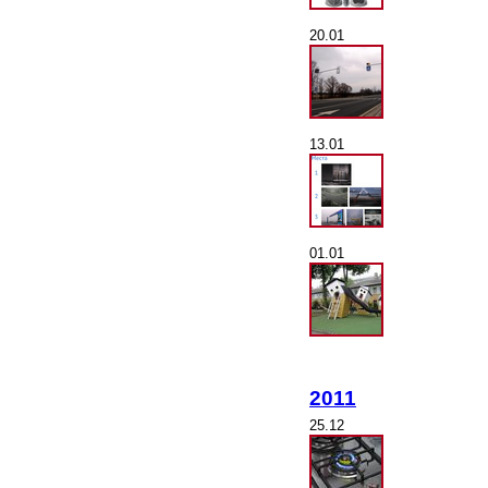
20.01
13.01
01.01
2011
25.12