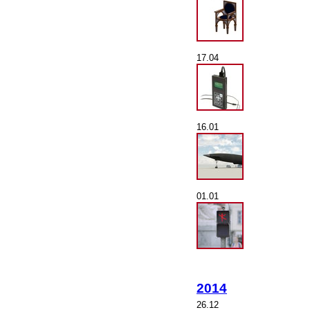
17.04
16.01
01.01
2014
26.12