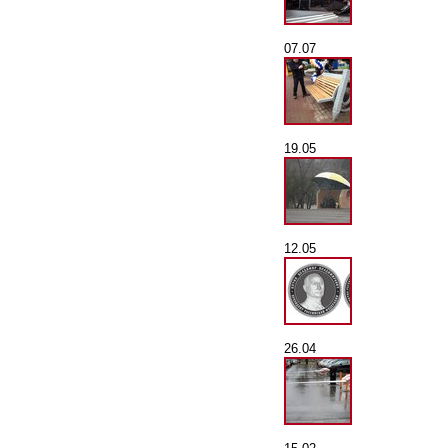
07.07
19.05
12.05
26.04