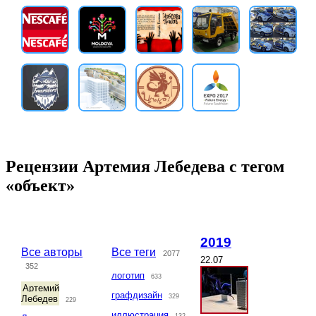
Рецензии Артемия Лебедева с тегом
«объект»
2019
Все авторы
Все теги
2077
22.07
352
логотип
633
Артемий
графдизайн
329
Лебедев
229
иллюстрация