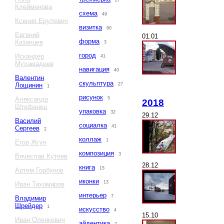
27
Клейменова
схема
49
Ксения Ерулевич
визитка
60
Евгений
01.01
форма
Казанцев
3
город
Искандер
41
Мухамадеев
навигация
40
Валентин
скульптура
Лощинин
27
1
рисунок
Александр
5
2018
Штефанец
упаковка
32
29.12
Василий
социалка
41
Сергеев
2
коллаж
1
Егор Жгун
композиция
3
Вячеслав Кутеев
28.12
книга
15
Артем Горбунов
иконки
13
Иван Тихомиров
интерьер
7
Владимир
Шрейдер
1
искусство
4
15.10
Иван Оленкевич
айдентика