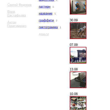
2
Сергей Федоров
паттерн
1
Вера
название
1
Евстафьева
30.09
граффити
2
Антон
Герасименко
пиктограмма
1
деньги
07.09
13.08
10.08