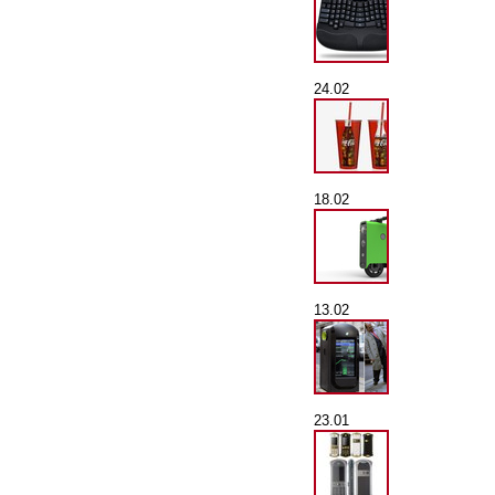
24.02
18.02
13.02
23.01