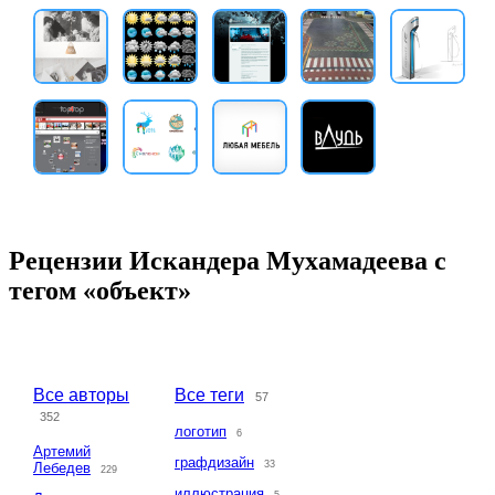
Рецензии Искандера Мухамадеева с
тегом «объект»
Все авторы
Все теги
57
352
логотип
6
Артемий
графдизайн
33
Лебедев
229
иллюстрация