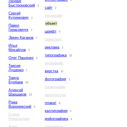
5
Людвиг
Быстроновский
3
сайт
2
Сергей
техдизайн
Кулинкович
2
объект
Павел
Герасимчук
2
шрифт
9
Эркен Кагаров
7
транспорт
Илья
реклама
5
Михайлов
3
типографика
33
Олег Пащенко
3
интерфейс
Таисия
Лушенко
1
верстка
47
Тимур
фотография
2
Бурбаев
42
промдизайн
Алексей
Шаршаков
архитектура
53
Рома
плакат
8
Воронежский
3
каллиграфия
3
Елена
Новоселова
инфографика
4
Анна
трехмерка