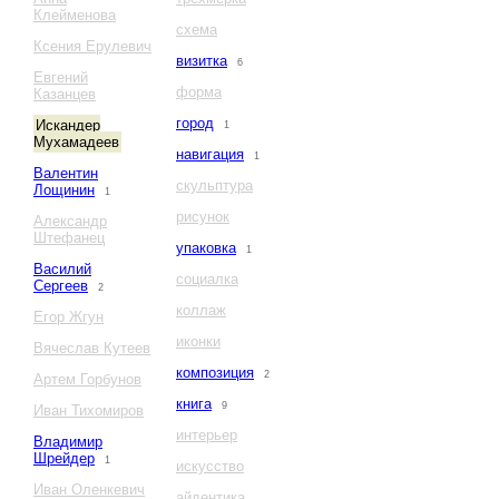
Клейменова
схема
Ксения Ерулевич
визитка
6
Евгений
форма
Казанцев
город
Искандер
1
Мухамадеев
навигация
1
Валентин
скульптура
Лощинин
1
рисунок
Александр
Штефанец
упаковка
1
Василий
социалка
Сергеев
2
коллаж
Егор Жгун
иконки
Вячеслав Кутеев
композиция
2
Артем Горбунов
книга
9
Иван Тихомиров
интерьер
Владимир
Шрейдер
1
искусство
Иван Оленкевич
айдентика