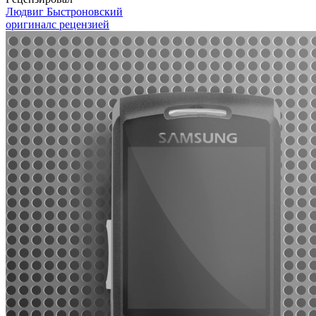
Людвиг Быстроновский
оригинал
с рецензией