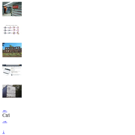
←
Ctrl
→
↓