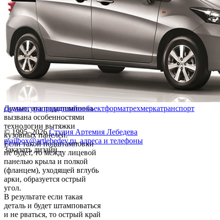
Думаю, эта подштамповка
скульптура
промдизайн
объект
форма
трехмерка
транспорт
вызвана особенностями
технологии вытяжки
© 1995–2026
Студия Артемия Лебедева
кузовных панелей.
mailbox@artlebedev.ru
,
адреса и телефоны
Если такой подштамповки
Заказать дизайн...
не будет, то между лицевой
панелью крыла и полкой
(фланцем), уходящей вглубь
арки, образуется острый
угол.
В результате если такая
деталь и будет штамповаться
и не рваться, то острый край