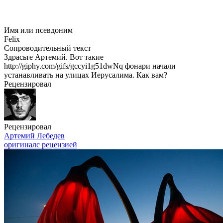
Имя или псевдоним
Felix
Сопроводительный текст
Здрасьте Артемий. Вот такие
http://giphy.com/gifs/gccyi1g51dwNq фонари начали
устанавливать на улицах Иерусалима. Как вам?
Рецензировал
Рецензировал
Артемий Лебедев
оригинал
с рецензией