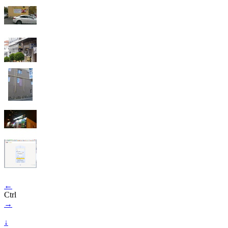
←
Ctrl
→
↓