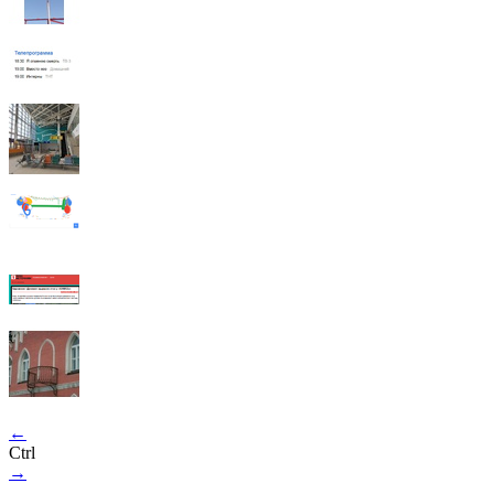
←
Ctrl
→