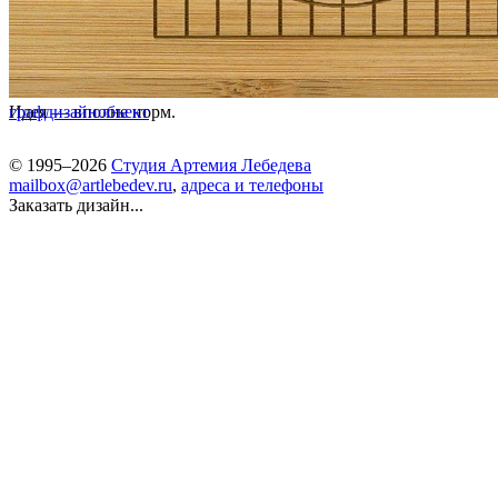
Идея — вполне норм.
графдизайн
объект
© 1995–2026
Студия Артемия Лебедева
mailbox@artlebedev.ru
,
адреса и телефоны
Заказать дизайн...