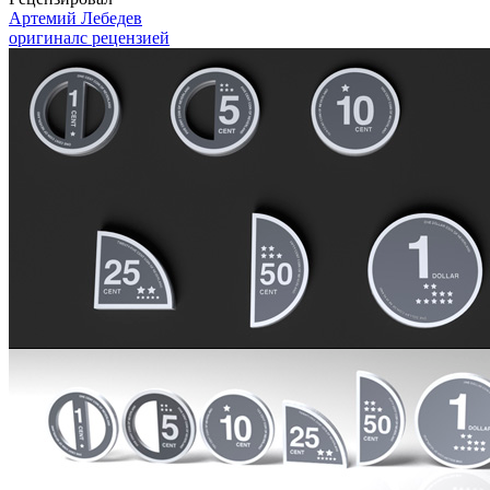
Артемий Лебедев
оригинал
с рецензией