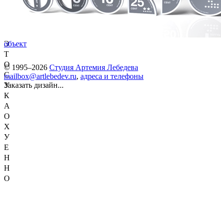
Э
объект
Т
О
© 1995–2026
Студия Артемия Лебедева
С
mailbox@artlebedev.ru
,
адреса и телефоны
У
Заказать дизайн...
К
А
О
Х
У
Е
Н
Н
О