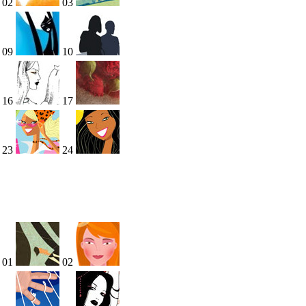
02
03
09
10
16
17
23
24
01
02