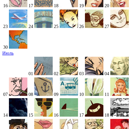
16
17
18
19
20
23
24
25
26
27
30
Июль
01
02
03
04
07
08
09
10
11
14
15
16
17
18