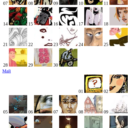
07
08
09
10
11
14
15
16
17
18
21
22
23
24
25
28
29
30
Май
01
02
05
06
07
08
09