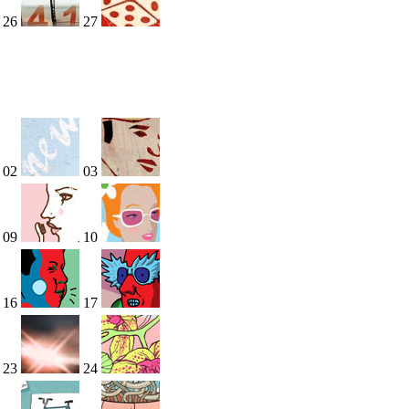
26
27
02
03
09
10
16
17
23
24