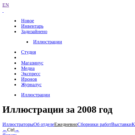
EN
Новое
Инвентарь
Задизайнено
Иллюстрации
Студия
Магазинус
Медиа
Экспресс
Иронов
Журналус
Иллюстрации
Иллюстрации за 2008 год
Иллюстраторы
Об отделе
Ежедневно
Сборники работ
Выставки
К
←
Ctrl
→