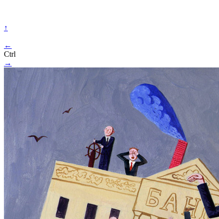
↑
←
Ctrl
→